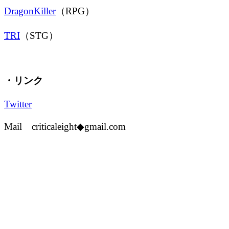
DragonKiller
（RPG）
TRI
（STG）
・リンク
Twitter
Mail criticaleight◆gmail.com